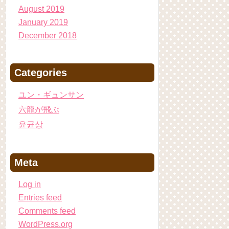
August 2019
January 2019
December 2018
Categories
ユン・ギュンサン
六龍が飛ぶ
윤균상
Meta
Log in
Entries feed
Comments feed
WordPress.org