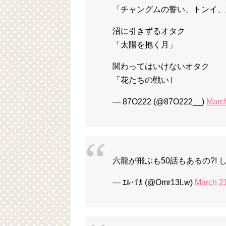
「チャングムの誓い、トンイ、
沼に引きずるオタク
「太陽を抱く月」
関わってはいけないオタク
「花たちの戦い｣
— 87O222 (@87O222__)
Marc
六龍が飛ぶも50話もあるの?!
— ｴﾙ･ﾁｶ (@Omr13Lw)
March 2