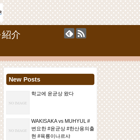
を紹介
New Posts
학교에 윤균상 왔다
WAKISAKA vs MUHYUL #
변요한 #윤균상 #한산용의출
현 #육룡이나르샤