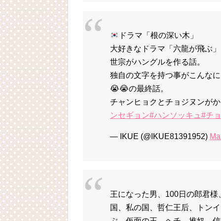
ドラマ「根の深い木」
大好きなドラマ「六龍が飛ぶ」
世宗がハングルを作る話。
独自の文字を持つ事がこんなに
😭😭の最終話。
チャンヒョクとチョジヌンがか
ンセギョン
#ハンソッキュ
#チ
— IKUE (@IKUE81391952)
Ma
王になった男、100日の郎君
国、私の国、哲仁王后、トンイ
ぶ、仮面の王、ヘチ、推奴、信