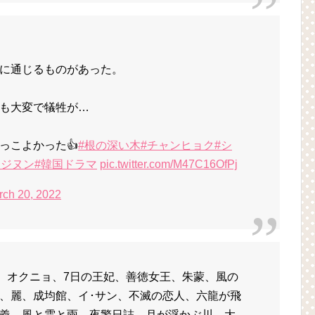
に通じるものがあった。
も大変で犠牲が…
っこよかった👍
#根の深い木
#チャンヒョク
#シ
ョジヌン
#韓国ドラマ
pic.twitter.com/M47C16OfPj
rch 20, 2022
様、オクニョ、7日の王妃、善徳女王、朱蒙、風の
、麗、成均館、イ･サン、不滅の恋人、六龍が飛
義、風と雲と雨、夜警日誌、月が浮かぶ川、大