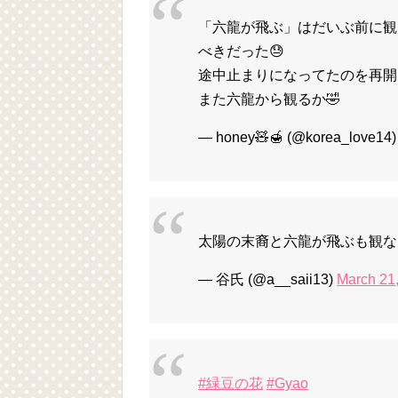
「六龍が飛ぶ」はだいぶ前に観
べきだった😓
途中止まりになってたのを再開し
また六龍から観るか🤣
— honey🧸🍯 (@korea_love14
太陽の末裔と六龍が飛ぶも観な
— 谷氏 (@a__saii13)
March 21
#緑豆の花
#Gyao