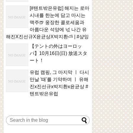
[#텐트밖은유럽] 해지는 로마
시내를 한눈에 담고 마시는
맥주🍺 웅장한 콜로세움과
아름다운 석양에 넋 나간 유
해진X진선규X윤균상X박지환⛅ | #샾잉
【テントの外はヨーロッ
パ】10月16日(日) 放送スタ
ート！
유럽 캠핑, 그 마지막 ㅣ 다시
만날 '때'를 기약하며 ㅣ 유해
진x진선규x박지환x윤균상 #
텐트밖은유럽