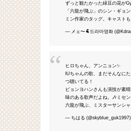
ずっと観たかった緑豆の花がGya
「六龍が飛ぶ」のシン・ギョン
ミン作家のタッグ。キャストも超
— メェ〜🐏드라마영화 (@Kdram
ヒロちゃん、アンニョン✨
IUちゃんの歌、まだそんなに
つ聴いてる！
ピョンヨハンさんも演技が素晴
味のある歌声だよね。🎶ミセ
六龍が飛ぶ、ミスターサンシャ
— ちはる (@skyblue_guk1997