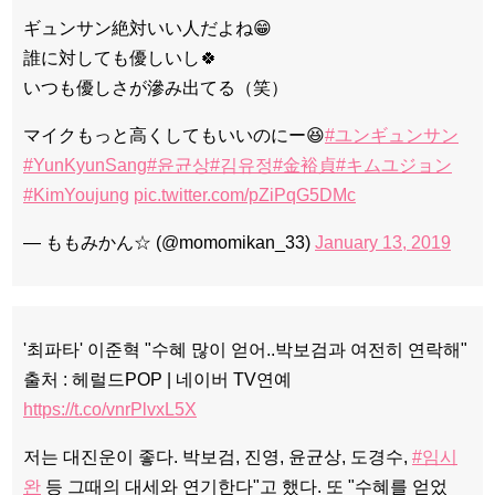
ギュンサン絶対いい人だよね😁
誰に対しても優しいし🍀
いつも優しさが滲み出てる（笑）
マイクもっと高くしてもいいのにー😆
#ユンギュンサン
#YunKyunSang
#윤균상
#김유정
#金裕貞
#キムユジョン
#KimYoujung
pic.twitter.com/pZiPqG5DMc
— ももみかん☆ (@momomikan_33)
January 13, 2019
'최파타' 이준혁 "수혜 많이 얻어..박보검과 여전히 연락해"
출처 : 헤럴드POP | 네이버 TV연예
https://t.co/vnrPlvxL5X
저는 대진운이 좋다. 박보검, 진영, 윤균상, 도경수,
#임시
완
등 그때의 대세와 연기한다"고 했다. 또 "수혜를 얻었