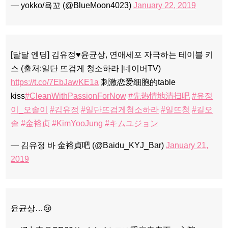
— yokko/욕꼬 (@BlueMoon4023)
January 22, 2019
[달달 엔딩] 김유정♥윤균상, 연애세포 자극하는 테이블 키
스 (출처:일단 뜨겁게 청소하라 |네이버TV)
https://t.co/7EbJawKE1a
刺激恋爱细胞的table
kiss
#CleanWithPassionForNow
#先热情地清扫吧
#유정
이_오솔이
#김유정
#일단뜨겁게청소하라
#일뜨청
#길오
솔
#金裕贞
#KimYooJung
#キムユジョン
— 김유정 바 金裕貞吧 (@Baidu_KYJ_Bar)
January 21,
2019
윤균상…😢