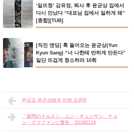
‘일뜨청’ 김유정, 퇴사 후 윤균상 집에서
다시 만났다 “대표님 집에서 일하게 돼”
[종합][TUB]
[직진 엔딩] 훅 들어오는 윤균상(Yun
Kyun Sang) “너 나한테 반하게 만든다”
일단 뜨겁게 청소하라 10회
뜬금포 윤균상배우 라방 오픈!!!
「疑問のイルスン」ユン・ギュンサン、チョ
ン・グクファンに警告 20180124