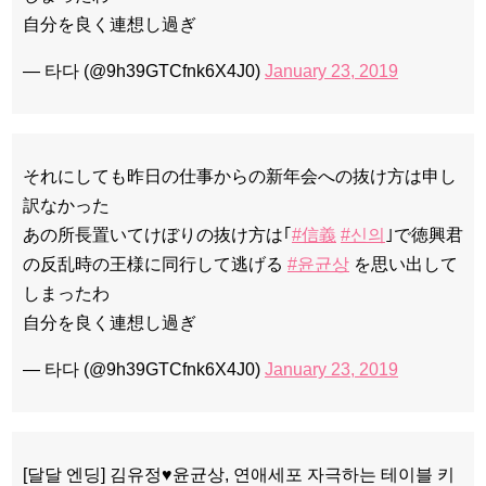
自分を良く連想し過ぎ
— 타다 (@9h39GTCfnk6X4J0)
January 23, 2019
それにしても昨日の仕事からの新年会への抜け方は申し
訳なかった
あの所長置いてけぼりの抜け方は｢
#信義
#신의
｣で徳興君
の反乱時の王様に同行して逃げる
#윤균상
を思い出して
しまったわ
自分を良く連想し過ぎ
— 타다 (@9h39GTCfnk6X4J0)
January 23, 2019
[달달 엔딩] 김유정♥윤균상, 연애세포 자극하는 테이블 키