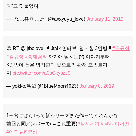
다"고 덧붙였다.
— ･*:. ｡.유 미. ｡.:*･ (@axxyuyu_love)
January 11, 2019
😊 RT @ jtbclove: 🔔Jtalk 인터뷰_일뜨청 3인방🔔
#윤균상
#김유정
#송재림의
자기애 넘치는(?) 이야기부터
3인방이 꼽은 명장면과 앞으로의 관전 포인트까
지!
pic.twitter.com/a0sGkyszz9
— yokko/욕꼬 (@BlueMoon4023)
January 8, 2019
｢三食ごはん｣って新シリーズまた作ってくれんかな
前回と同メンバーで(←これ重要)
#삼시세끼
#tvN
#이서진
#에릭
#윤균상