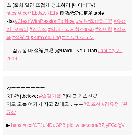
스 (출처:일단 뜨겁게 청소하라 |네이버TV)
https://t.co/7EbJawKE1a
刺激恋爱细胞的table
kiss
#CleanWithPassionForNow
#先热情地清扫吧
#유정
이_오솔이
#김유정
#일단뜨겁게청소하라
#일뜨청
#길오
솔
#金裕贞
#KimYooJung
#キムユジョン
— 김유정 바 金裕貞吧 (@Baidu_KYJ_Bar)
January 21,
2019
わーーーーーーー
RT @ jtbclove:
#솔결커플
역대급 키스신♡
저도 오늘 여기서 자고 갈게요…ㅜㅜ
#일뜨청
#김유정
#윤
균상
▶
https://t.co/CTJuNDuGPB
pic.twitter.com/BZjyFGofgV