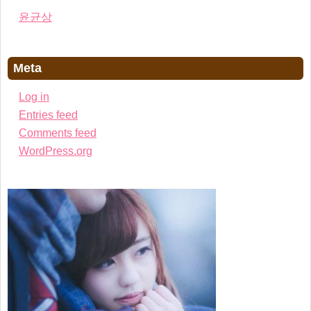
윤균상
Meta
Log in
Entries feed
Comments feed
WordPress.org