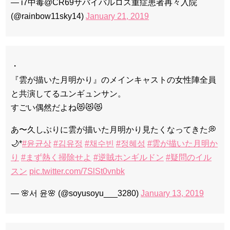
— i7中毒@CR69サバイバルロス重症患者再々入院
(@rainbow11sky14)
January 21, 2019
・
『雲が描いた月明かり』のメインキャストの女性陣全員
と共演してるユンギュンサン。
すごい偶然だよね😻😻😻
あ〜久しぶりに雲が描いた月明かり見たくなってきた💭
🌙*
#윤균상
#김유정
#채수빈
#정혜성
#雲が描いた月明か
り
#まず熱く掃除せよ
#逆賊ホンギルドン
#疑問のイル
スン
pic.twitter.com/7SlSt0vnbk
— 🌸서 윤🌸 (@soyusoyu___3280)
January 13, 2019