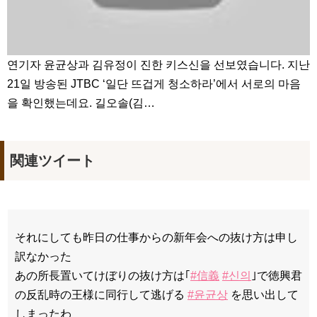
연기자 윤균상과 김유정이 진한 키스신을 선보였습니다. 지난
21일 방송된 JTBC ‘일단 뜨겁게 청소하라’에서 서로의 마음
을 확인했는데요. 길오솔(김…
関連ツイート
それにしても昨日の仕事からの新年会への抜け方は申し
訳なかった
あの所長置いてけぼりの抜け方は｢
#信義
#신의
｣で徳興君
の反乱時の王様に同行して逃げる
#윤균상
を思い出して
しまったわ