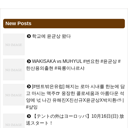
New Posts
학교에 윤균상 왔다
WAKISAKA vs MUHYUL #변요한 #윤균상 #
한산용의출현 #육룡이나르샤
[#텐트밖은유럽] 해지는 로마 시내를 한눈에 담
고 마시는 맥주🍺 웅장한 콜로세움과 아름다운 석
양에 넋 나간 유해진X진선규X윤균상X박지환⛅ |
#샾잉
【テントの外はヨーロッパ】10月16日(日) 放
送スタート！