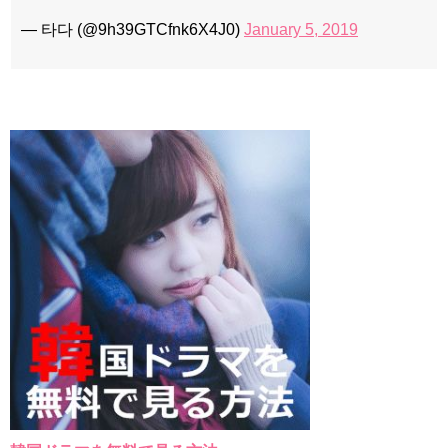
— 타다 (@9h39GTCfnk6X4J0)
January 5, 2019