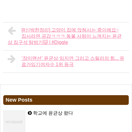
[#신박한정리] 고양이 집에 얹혀사는 중이에요~
집사라면 공감ㅋㅋㅋ 동물 사랑이 느껴지는 윤균
상 집구석 탐방기🐱 | #Diggle
‘장미맨션’ 윤균상·임지연 그리고 스릴러의 힘... 유
료가입기여자수 1위 등극
New Posts
학교에 윤균상 왔다