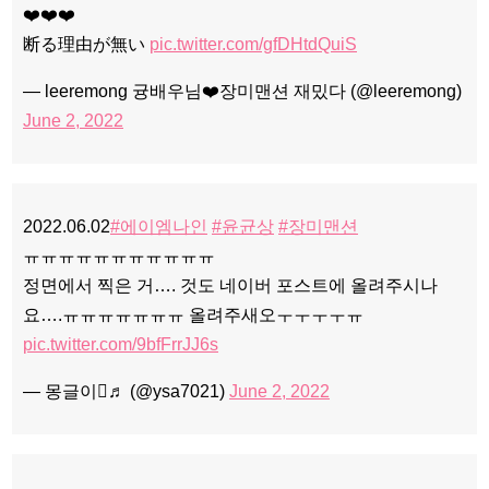
❤️❤️❤️
断る理由が無い
pic.twitter.com/gfDHtdQuiS
— leeremong 귱배우님❤️장미맨션 재밌다 (@leeremong)
June 2, 2022
2022.06.02
#에이엠나인
#윤균상
#장미맨션
ㅠㅠㅠㅠㅠㅠㅠㅠㅠㅠㅠ
정면에서 찍은 거…. 것도 네이버 포스트에 올려주시나
요….ㅠㅠㅠㅠㅠㅠㅠ 올려주새오ㅜㅜㅜㅜㅠ
pic.twitter.com/9bfFrrJJ6s
— 몽글이♬ (@ysa7021)
June 2, 2022