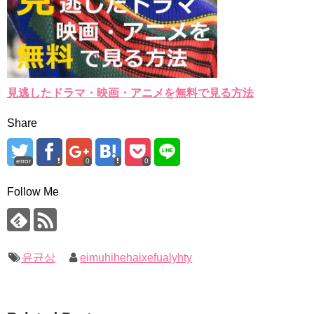
見逃したドラマ・映画・アニメを無料で見る方法
Share
error
0
0
Follow Me
윤균상
eimuhihehaixefualyhty