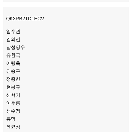
QK3RB2TD1ECV
임수관
김외선
남성영우
유환국
이령옥
권승구
정종헌
현봉규
신혁기
이후룡
성수정
류명
윤균상