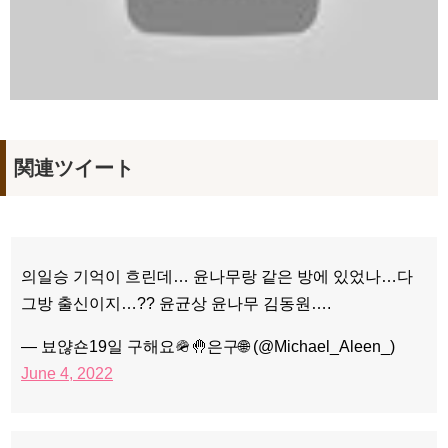
関連ツイート
의일승 기억이 흐린데… 윤나무랑 같은 방에 있었나…다
그방 출신이지…?? 윤균상 윤나무 김동원….
— 뵤얂숀19일 구해요🪖🤚은구🌐 (@Michael_Aleen_)
June 4, 2022