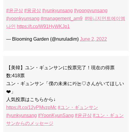
#윤균상
#융귱상
#yunkyunsang
#yoongyunsang
#yoonkyunsang
#management_am9
#매니지먼트에이엠
나인
https://t.co/W91HyWKJp1
— Blooming Garden (@nuruladim)
June 2, 2022
【美韓】ユン・ギュンサンに投票完了！現在の得票
数:418票
ユン・ギュンサン「僕の未来に카논♡さんがいてほしい
❤️」
人気投票はこちらから↓
https://t.co/12yPMvzpMc
#ユン・ギュンサン
#yunkyunsang
#YoonKyunSang
#윤균상
#ユン・ギュン
サンからのメッセージ