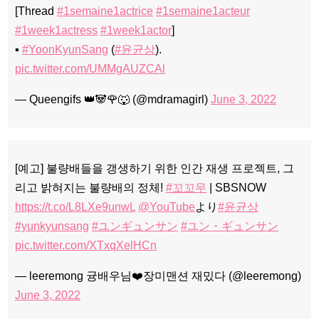
[Thread
#1semaine1actrice
#1semaine1acteur
#1week1actress
#1week1actor
]
▪️
#YoonKyunSang
(
#윤균상
).
pic.twitter.com/UMMgAUZCAl
— Queengifs 👑🐼🌹🐺 (@mdramagirl)
June 3, 2022
[예고] 불량배들을 갱생하기 위한 인간 재생 프로젝트, 그
리고 밝혀지는 불량배의 정체!
#꼬꼬무
| SBSNOW
https://t.co/L8LXe9unwL
@YouTube
より
#윤균상
#yunkyunsang
#ユンギュンサン
#ユン・ギュンサン
pic.twitter.com/XTxqXelHCn
— leeremong 귱배우님❤️장미맨션 재밌다 (@leeremong)
June 3, 2022