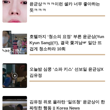
윤균상ㅋㅋㅋ이런 셀카 너무 좋아하는
듯ㅋㅋㅋ
호텔까지 ‘청소의 요정’ 부른 윤균상(Yun
Kyun Sang)(!!), 결국 쫓겨남☞ 일단 뜨
겁게 청소하라 10회
오늘밤 심쿵 ‘소파 키스’ 선보일 윤균상X
김유정
김유정 위로 올라탄 ‘일뜨청’ 윤균상이 한
짜릿한 행동 || Korea News