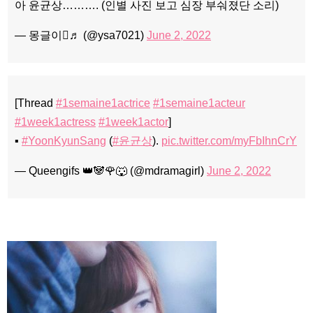
아 윤균상………. (인별 사진 보고 심장 부숴졌단 소리)
— 몽글이♬ (@ysa7021)
June 2, 2022
[Thread
#1semaine1actrice
#1semaine1acteur
#1week1actress
#1week1actor
]
▪️
#YoonKyunSang
(
#윤균상
).
pic.twitter.com/myFbIhnCrY
— Queengifs 👑🐼🌹🐺 (@mdramagirl)
June 2, 2022