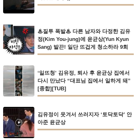
♨질투 폭발♨ 다른 남자와 다정한 김유
정(Kim You-jung)에 윤균상(Yun Kyun
Sang) 발끈! 일단 뜨겁게 청소하라 9회
‘일뜨청’ 김유정, 퇴사 후 윤균상 집에서
다시 만났다 “대표님 집에서 일하게 돼”
[종합][TUB]
김유정이 웃겨서 쓰러지자 ‘토닥토닥’ 안
아준 윤균상