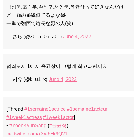
박성웅,조승우,손석구,서인국,윤균상って好きなんだけ
ど、顔の系統似てるよな😂
一重で強面で縦長な顔の人(笑)
— さら (@2015_06_30_)
June 4, 2022
범죄도시 1에서 윤균상이 그렇게 최고라면서요
— 캬유 (@k_u1_x)
June 4, 2022
[Thread
#1semaine1actrice
#1semaine1acteur
#1week1actress
#1week1actor
]
▪️
#YoonKyunSang
(
#윤균상
).
pic.twitter.com/kXw6Hr9Q21