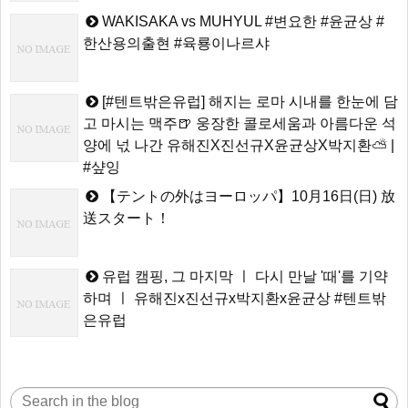
WAKISAKA vs MUHYUL #변요한 #윤균상 #
한산용의출현 #육룡이나르샤
[#텐트밖은유럽] 해지는 로마 시내를 한눈에 담
고 마시는 맥주🍺 웅장한 콜로세움과 아름다운 석
양에 넋 나간 유해진X진선규X윤균상X박지환⛅ |
#샾잉
【テントの外はヨーロッパ】10月16日(日) 放
送スタート！
유럽 캠핑, 그 마지막 ㅣ 다시 만날 '때'를 기약
하며 ㅣ 유해진x진선규x박지환x윤균상 #텐트밖
은유럽