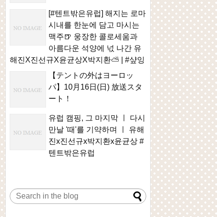
[#텐트밖은유럽] 해지는 로마
시내를 한눈에 담고 마시는
맥주🍺 웅장한 콜로세움과
아름다운 석양에 넋 나간 유
해진X진선규X윤균상X박지환⛅ | #샾잉
【テントの外はヨーロッ
パ】10月16日(日) 放送スタ
ート！
유럽 캠핑, 그 마지막 ㅣ 다시
만날 '때'를 기약하며 ㅣ 유해
진x진선규x박지환x윤균상 #
텐트밖은유럽