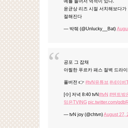
예를 들어서 역적이 있다.
윤균상 리즈 시절 서치해보다가 
절해진다
— 박줴 (@Unlucky__Bat)
Augus
공포 그 잡채
아찔한 푸르카 패스 절벽 드라이
풀버전 👉
#tvN유튜브
#네이버
[수] 저녁 8:40 tvN
#tvN
#텐트밖
밍은TVING
pic.twitter.com/qd
— tvN joy (@chtvn)
August 27,