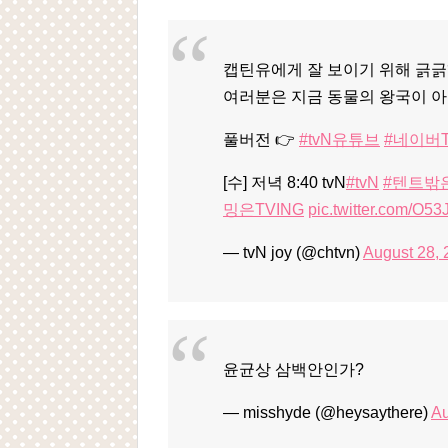
캡틴유에게 잘 보이기 위해 긁긁
여러분은 지금 동물의 왕국이 아
풀버전 👉
#tvN유튜브
#네이버
[수] 저녁 8:40 tvN
#tvN
#텐트밖
밍은TVING
pic.twitter.com/O
— tvN joy (@chtvn)
August 28,
윤균상 삼백안인가?
— misshyde (@heysaythere)
Au