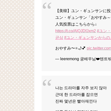
【美韓】ユン・ギュンサンに投票
ユン・ギュンサン「おやすみ～
人気投票はこちらから↓
https://t.co/AlQJDfJxm2
#ユン
균상
#ユン・ギュンサンからの
おやすみ〜⭐️🌙💕
pic.twitter.
— leeremong 귱배우님❤️텐트밖
나는 드라마를 자주 보지 않아
근데 한 드라마를 잡으면
진짜 몇년은 빨아재낀다