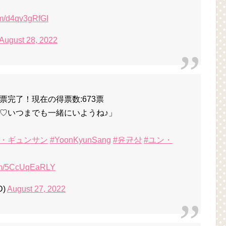
com/d4qv3gRfGI
August 28, 2022
完了！現在の得票数:673票
♡いつまでも一緒にいようね♪」
ン・ギュンサン
#YoonKyunSang
#윤균상
#ユン・
com/5CcUqEaRLY
D)
August 27, 2022