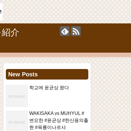
を紹介
New Posts
학교에 윤균상 왔다
WAKISAKA vs MUHYUL #
변요한 #윤균상 #한산용의출
현 #육룡이나르샤