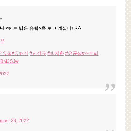
?
닌 <텐트 밖은 유럽>을 보고 계십니다🤣
TV
은유럽
#유해진
#진선규
#박지환
#윤균상
#스트리
53J8M3SJw
 2022
gust 28, 2022