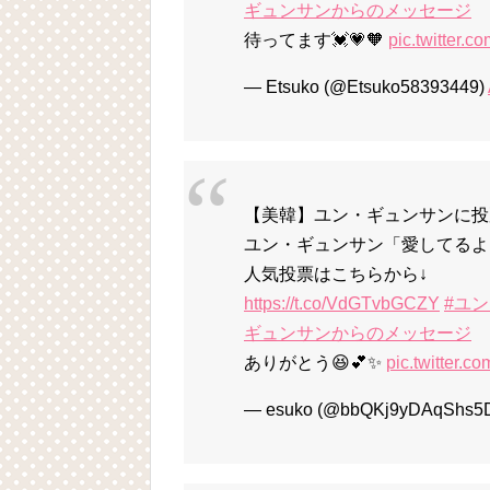
ギュンサンからのメッセージ
待ってます💓💗🧡
pic.twitter.
— Etsuko (@Etsuko58393449)
【美韓】ユン・ギュンサンに投票
ユン・ギュンサン「愛してるよ
人気投票はこちらから↓
https://t.co/VdGTvbGCZY
#ユ
ギュンサンからのメッセージ
ありがとう😆💕✨
pic.twitter.
— esuko (@bbQKj9yDAqShs5