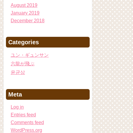
August 2019
January 2019
December 2018
Categories
ユン・ギュンサン
六龍が飛ぶ
윤균상
Meta
Log in
Entries feed
Comments feed
WordPress.org