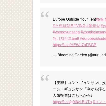
Europe Outside Your Tent
#tvN
#스트리밍은TVING
#융귱상
#y
#yoongyunsang
#yoonkyunsan
매니지먼트am9
#europeoutside
https://t.co/HEWu7nFBGP
— Blooming Garden (@nurulad
【美韓】ユン・ギュンサンに投票
ユン・ギュンサン「今から帰る
人気投票はこちらから↓
https://t.co/g9l6yLBUTq
#ユン