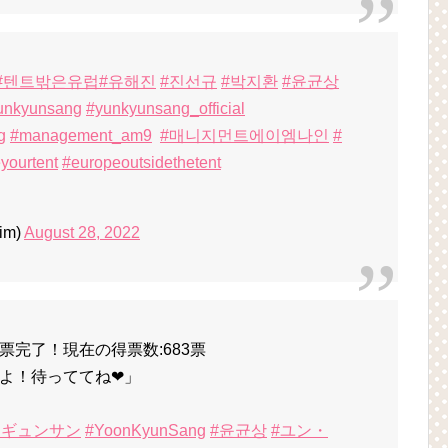
#텐트밖은유럽
#유해진
#진선규
#박지환
#윤균상
unkyunsang
#yunkyunsang_official
g
#management_am9
#매니지먼트에이엠나인
#
yourtent
#europeoutsidethetent
im)
August 28, 2022
完了！現在の得票数:683票
よ！待っててね❤」
・ギュンサン
#YoonKyunSang
#윤균상
#ユン・