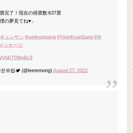
完了！現在の得票数:637票
僕の夢見てね♥」
・ギュンサン
#yunkyunsang
#YoonKyunSang
#윤
メッセージ
com/VbKTO9mBc3
은유럽🏕 (@leeremong)
August 27, 2022