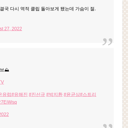
결국 다시 역적 클립 돌아보게 됐는데 가슴이 절.
t 27, 2022
브⛰️
TV
은유럽
#유해진
#진선규
#박지환
#윤균상
#스트리
bR7EiWsq
 2022